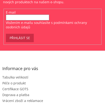
nových produktech na našem e-shopu.
E-mail
Vložením e-mailu souhlasíte s
podmínkami ochrany
osobních údajů
PŘIHLÁSIT SE
Z
á
p
a
Informace pro vás
t
Tabulka velikostí
í
Péče o produkt
Certifikace GOTS
Doprava a platba
Vrácení zboží a reklamace