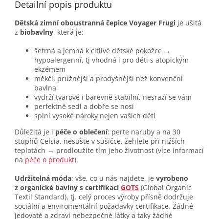
Detailní popis produktu
Dětská zimní oboustranná čepice Voyager Frugi
je ušitá
z
biobavlny
, která je:
šetrná a jemná k citlivé dětské pokožce →
hypoalergenní, tj vhodná i pro děti s atopickým
ekzémem
měkčí, pružnější a prodyšnější než konvenční
bavlna
vydrží tvarově i barevně stabilní, nesrazí se vám
perfektně sedí a dobře se nosí
splní vysoké nároky nejen vašich dětí
Důležitá je i
péče o oblečení
: perte naruby a na 30
stupňů Celsia, nesušte v sušičce, žehlete při nižších
teplotách → prodloužíte tím jeho životnost (více informací
na
péče o produkt
).
Udržitelná móda
: vše, co u nás najdete, je
vyrobeno
z organické bavlny s certifikací
GOTS
(Global Organic
Textil Standard), tj. celý proces výroby přísně dodržuje
sociální a enviromentální požadavky certifikace. Žádné
jedovaté a zdraví nebezpečné látky a taky žádné