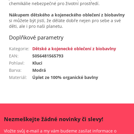
chemikálie nebezpečné pro životní prostředí.
Nákupem dětského a kojeneckého oblečení z biobavlny
si můžete být jistí, že děláte dobře nejen pro sebe a své
děti, ale i pro naši planetu.
Doplňkové parametry
Kategorie
:
Dětské a kojenecké oblečení z biobavlny
EAN
:
5056481565793
Pohlaví
:
Kluci
Barva
:
Modrá
Materiál
:
Úplet ze 100% organické bavlny
Nezmeškejte žádné novinky či slevy!
Vložte svůj e-mail a my vám budeme zasílat informace o