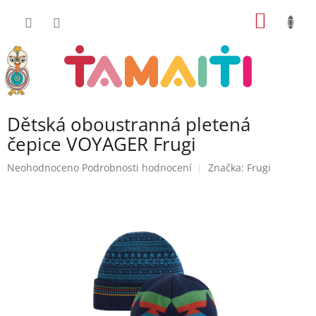
Přejít
NÁKUP
na
obsah
KOŠÍK
Dětská oboustranná pletená
čepice VOYAGER Frugi
Průměrné
Neohodnoceno
Podrobnosti hodnocení
Značka:
Frugi
hodnocení
produktu
je
0,0
z
5
hvězdiček.