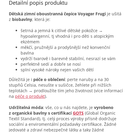
Detailní popis produktu
Dětská zimní oboustranná čepice Voyager Frugi
je ušitá
z
biobavlny
, která je:
šetrná a jemná k citlivé dětské pokožce →
hypoalergenní, tj vhodná i pro děti s atopickým
ekzémem
měkčí, pružnější a prodyšnější než konvenční
bavlna
vydrží tvarově i barevně stabilní, nesrazí se vám
perfektně sedí a dobře se nosí
splní vysoké nároky nejen vašich dětí
Důležitá je i
péče o oblečení
: perte naruby a na 30
stupňů Celsia, nesušte v sušičce, žehlete při nižších
teplotách → prodloužíte tím jeho životnost (více informací
na
péče o produkt
).
Udržitelná móda
: vše, co u nás najdete, je
vyrobeno
z organické bavlny s certifikací
GOTS
(Global Organic
Textil Standard), tj. celý proces výroby přísně dodržuje
sociální a enviromentální požadavky certifikace. Žádné
jedovaté a zdraví nebezpečné látky a taky žádné