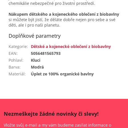
chemikálie nebezpečné pro životní prostředí.
Nákupem dětského a kojeneckého oblečení z biobavlny
si můžete být jistí, že děláte dobře nejen pro sebe a své
děti, ale i pro naši planetu.
Doplňkové parametry
Kategorie
:
Dětské a kojenecké oblečení z biobavlny
EAN
:
5056481565793
Pohlaví
:
Kluci
Barva
:
Modrá
Materiál
:
Úplet ze 100% organické bavlny
Nezmeškejte žádné novinky či slevy!
Vložte svůj e-mail a my vám budeme zasílat informace o