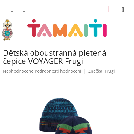
Přejít
NÁKUP
na
obsah
KOŠÍK
Dětská oboustranná pletená
čepice VOYAGER Frugi
Průměrné
Neohodnoceno
Podrobnosti hodnocení
Značka:
Frugi
hodnocení
produktu
je
0,0
z
5
hvězdiček.