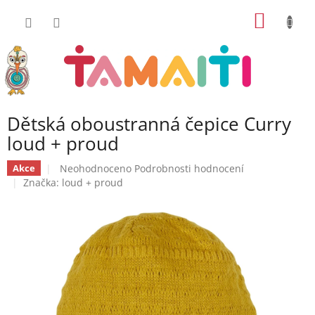
Přejít
NÁKUP
na
obsah
KOŠÍK
Dětská oboustranná čepice Curry
loud + proud
Průměrné
Neohodnoceno
Podrobnosti hodnocení
Akce
hodnocení
Značka:
loud + proud
produktu
je
0,0
z
5
hvězdiček.