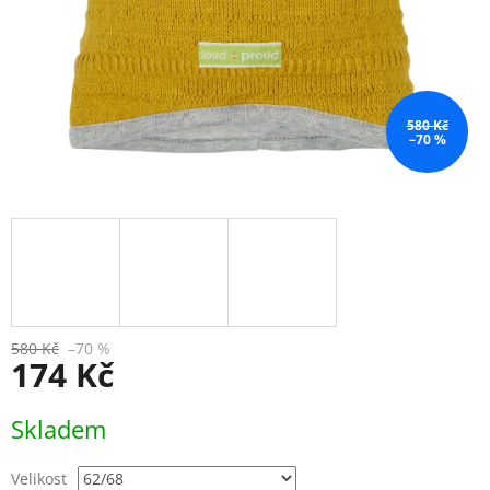
580 Kč
–70 %
580 Kč
–70 %
174 Kč
Měrná
Skladem
cena:
Velikost