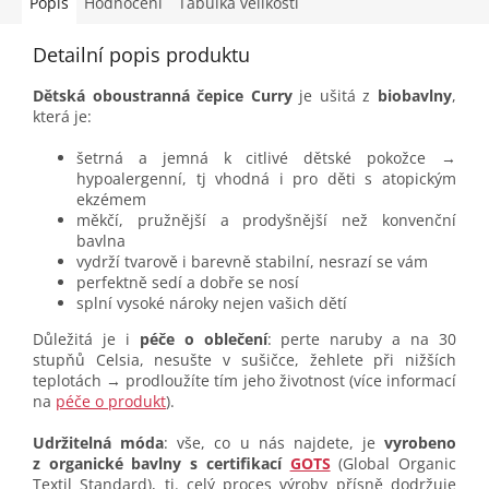
Popis
Hodnocení
Tabulka velikostí
Detailní popis produktu
Dětská oboustranná čepice Curry
je ušitá z
biobavlny
,
která je:
šetrná a jemná k citlivé dětské pokožce →
hypoalergenní, tj vhodná i pro děti s atopickým
ekzémem
měkčí, pružnější a prodyšnější než konvenční
bavlna
vydrží tvarově i barevně stabilní, nesrazí se vám
perfektně sedí a dobře se nosí
splní vysoké nároky nejen vašich dětí
Důležitá je i
péče o oblečení
: perte naruby a na 30
stupňů Celsia, nesušte v sušičce, žehlete při nižších
teplotách → prodloužíte tím jeho životnost (více informací
na
péče o produkt
).
Udržitelná móda
: vše, co u nás najdete, je
vyrobeno
z organické bavlny s certifikací
GOTS
(Global Organic
Textil Standard), tj. celý proces výroby přísně dodržuje