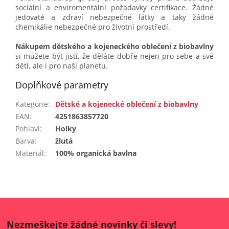
sociální a enviromentální požadavky certifikace. Žádné
jedovaté a zdraví nebezpečné látky a taky žádné
chemikálie nebezpečné pro životní prostředí.
Nákupem dětského a kojeneckého oblečení z biobavlny
si můžete být jistí, že děláte dobře nejen pro sebe a své
děti, ale i pro naši planetu.
Doplňkové parametry
Kategorie
:
Dětské a kojenecké oblečení z biobavlny
EAN
:
4251863857720
Pohlaví
:
Holky
Barva
:
žlutá
Materiál
:
100% organická bavlna
Nezmeškejte žádné novinky či slevy!